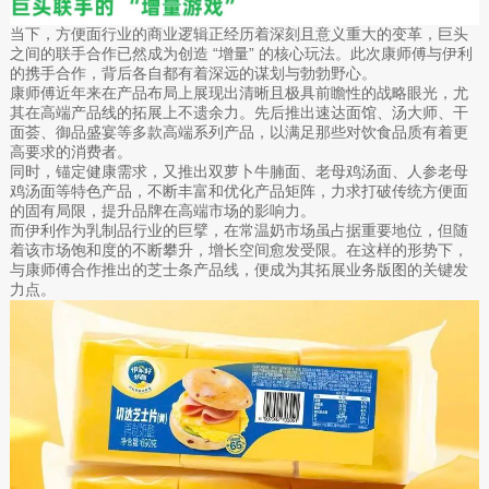
当下，方便面行业的商业逻辑正经历着深刻且意义重大的变革，巨头
之间的联手合作已然成为创造 “增量” 的核心玩法。此次康师傅与伊利
的携手合作，背后各自都有着深远的谋划与勃勃野心。
康师傅近年来在产品布局上展现出清晰且极具前瞻性的战略眼光，尤
其在高端产品线的拓展上不遗余力。先后推出速达面馆、汤大师、干
面荟、御品盛宴等多款高端系列产品，以满足那些对饮食品质有着更
高要求的消费者。
同时，锚定健康需求，又推出双萝卜牛腩面、老母鸡汤面、人参老母
鸡汤面等特色产品，不断丰富和优化产品矩阵，力求打破传统方便面
的固有局限，提升品牌在高端市场的影响力。
而伊利作为乳制品行业的巨擘，在常温奶市场虽占据重要地位，但随
着该市场饱和度的不断攀升，增长空间愈发受限。在这样的形势下，
与康师傅合作推出的芝士条产品线，便成为其拓展业务版图的关键发
力点。