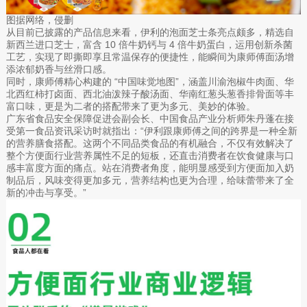
图据网络，侵删
从目前已披露的产品信息来看，伊利的泡面芝士条亮点颇多，精选自
新西兰进口芝士，富含 10 倍牛奶钙与 4 倍牛奶蛋白，运用创新杀菌
工艺，实现了即撕即享且常温保存的便捷性，能瞬间为康师傅面汤增
添浓郁奶香与丝滑口感。
同时，康师傅精心构建的 “中国味觉地图”，涵盖川渝泡椒牛肉面、华
北西红柿打卤面、西北油泼辣子酸汤面、华南红葱头葱香排骨面等丰
富口味，更是为二者的搭配带来了更为多元、美妙的体验。
广东省食品安全保障促进会副会长、中国食品产业分析师朱丹蓬在接
受第一食品资讯采访时就指出：“伊利跟康师傅之间的跨界是一种全新
的营养膳食搭配。这两个不同品类食品的有机融合，不仅有效解决了
整个方便面行业营养属性不足的短板，还直击消费者在饮食健康与口
感丰富度方面的痛点。站在消费者角度，能明显感受到方便面加入奶
制品后，风味变得更加多元，营养结构也更为合理，给味蕾带来了全
新的冲击与享受。”