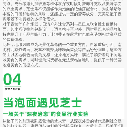
亮点。充分考虑到加班族等群体在深夜时段对营养补充以及美味享受
的双重需求，芝士条不仅能够作为泡面的绝佳搭配食材，为面汤增添
丰富的口感和独特的风味，还能提供一定的营养成分，完美适配了夜
宵场景下消费者的多样化需求。
对于露营等户外场景，日清户外速食系列与星巴克联名推出便携杯
面。其小巧便携的包装设计，适合携带至户外，同时星巴克的品牌加
持也提升了产品的吸引力，让消费者在露营时也能享受到相对高品质
的饮食体验。
此外，地域风味成为场景化革命的一个重要方向。白象重庆小面、南
街村北京炸酱面、杨掌柜胡辣汤味粉面菜蛋等产品纷纷问世，这些方
便面以各地特色面食为灵感，还原地方风味，满足了消费者对不同地
域美食的需求，同时也为消费者在无法亲临当地时，提供了一种品尝
地道美食的便捷方式。
从格子间的加班夜到露营地的篝火旁，从深夜外卖的替代品到社交媒
体的打卡神器，康师傅与伊利的这场跨界联名，本质上是一场关于"现